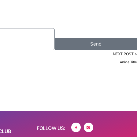
Send
NEXT POST >
Article Title
FOLLOW US:
CLUB