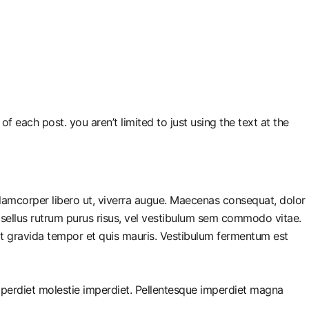
f each post. you aren’t limited to just using the text at the
llamcorper libero ut, viverra augue. Maecenas consequat, dolor
 Phasellus rutrum purus risus, vel vestibulum sem commodo vitae.
it gravida tempor et quis mauris. Vestibulum fermentum est
imperdiet molestie imperdiet. Pellentesque imperdiet magna