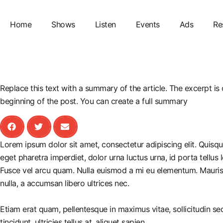
Home
Shows
Listen
Events
Ads
Re
Replace this text with a summary of the article. The excerpt is o
beginning of the post. You can create a full summary
Lorem ipsum dolor sit amet, consectetur adipiscing elit. Quisq
eget pharetra imperdiet, dolor urna luctus urna, id porta tellus 
Fusce vel arcu quam. Nulla euismod a mi eu elementum. Mauris 
nulla, a accumsan libero ultrices nec.
Etiam erat quam, pellentesque in maximus vitae, sollicitudin s
tincidunt, ultricies tellus at, aliquet sapien.